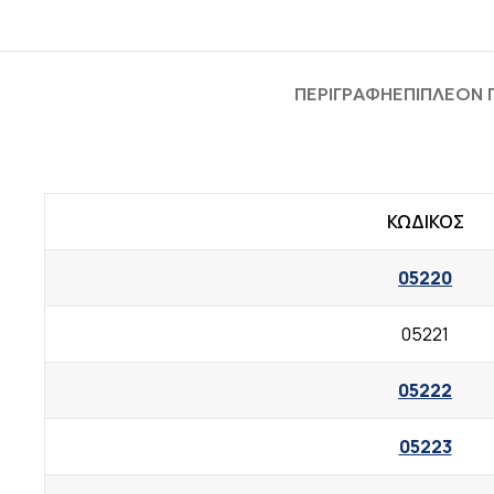
ΠΕΡΙΓΡΑΦΉ
ΕΠΙΠΛΈΟΝ
ΚΩΔΙΚΟΣ
05220
05221
05222
05223