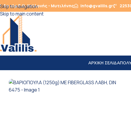
5ο χλμ Ε.Ο. Καλλονής - Μυτιλήνης
info@gvalilis.gr
2253
Skip to navigation
Skip to main content
ΑΡΧΙΚΗ ΣΕΛΙΔΑ
ΠΟΛ