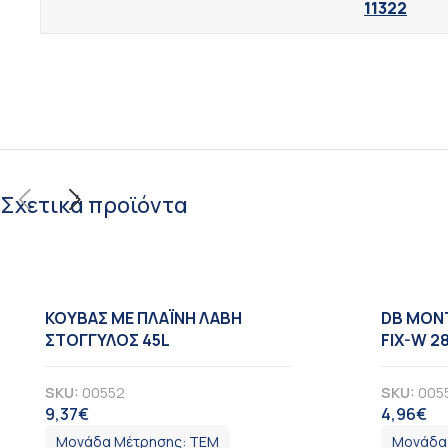
11322
Σχετικά προϊόντα
KOYBAΣ ΜΕ ΠΛΑΪΝΗ ΛΑΒΗ
DB ΜΟΝ
ΣΤΟΓΓΥΛΟΣ 45L
FIX-W 2
SKU:
00552
SKU:
005
9,37
€
4,96
€
ΦΠΑ
Φ
Μονάδα Μέτρησης:
ΤΕΜ
Μονάδα