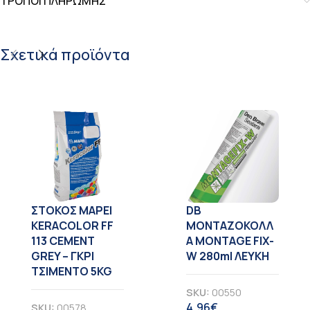
ΤΡΟΠΟΙ ΠΛΗΡΩΜΗΣ
Σχετικά προϊόντα
ΣΤΟΚΟΣ MAPEI
DB
KERACOLOR FF
ΜΟΝΤΑΖΟΚΟΛΛ
113 CEMENT
Α MONTAGE FIX-
GREY – ΓΚΡΙ
W 280ml ΛΕΥΚΗ
ΤΣΙΜΕΝΤΟ 5KG
SKU:
00550
4,96
€
SKU:
00578
ΦΠΑ