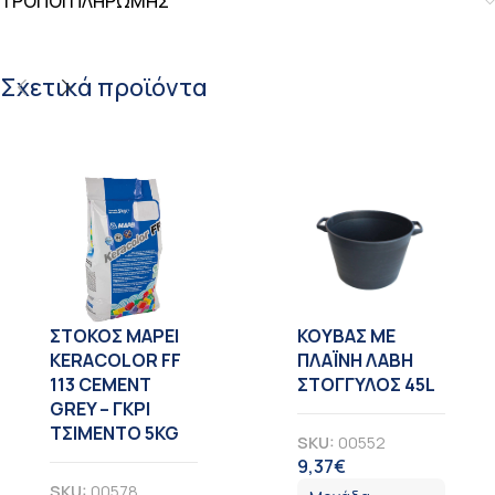
ΤΡΟΠΟΙ ΠΛΗΡΩΜΗΣ
Σχετικά προϊόντα
ΣΤΟΚΟΣ MAPEI
KOYBAΣ ΜΕ
KERACOLOR FF
ΠΛΑΪΝΗ ΛΑΒΗ
113 CEMENT
ΣΤΟΓΓΥΛΟΣ 45L
GREY – ΓΚΡΙ
ΤΣΙΜΕΝΤΟ 5KG
SKU:
00552
9,37
€
ΦΠΑ
SKU:
00578