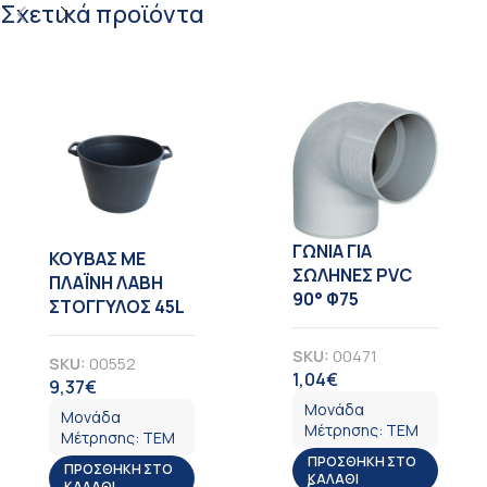
Σχετικά προϊόντα
ΓΩΝΙΑ ΓΙΑ
KOYBAΣ ΜΕ
ΣΩΛΗΝΕΣ PVC
ΠΛΑΪΝΗ ΛΑΒΗ
90° Φ75
ΣΤΟΓΓΥΛΟΣ 45L
SKU:
00471
SKU:
00552
1,04
€
ΦΠΑ
9,37
€
ΦΠΑ
Μονάδα
Μονάδα
Μέτρησης:
ΤΕΜ
Μέτρησης:
ΤΕΜ
ΠΡΟΣΘΉΚΗ ΣΤΟ
ΠΡΟΣΘΉΚΗ ΣΤΟ
ΚΑΛΆΘΙ
ΚΑΛΆΘΙ