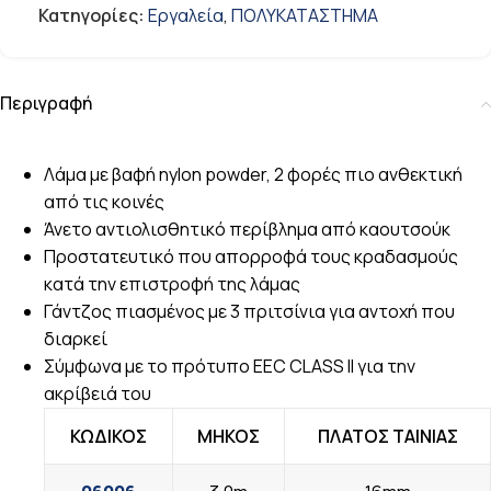
Κατηγορίες:
Εργαλεία
,
ΠΟΛΥΚΑΤΑΣΤΗΜΑ
Περιγραφή
Λάμα με βαφή nylon powder, 2 φορές πιο ανθεκτική
από τις κοινές
Άνετο αντιολισθητικό περίβλημα από καουτσούκ
Προστατευτικό που απορροφά τους κραδασμούς
κατά την επιστροφή της λάμας
Γάντζος πιασμένος με 3 πριτσίνια για αντοχή που
διαρκεί
Σύμφωνα με το πρότυπο EEC CLASS II για την
ακρίβειά του
ΚΩΔΙΚΟΣ
ΜΗΚΟΣ
ΠΛΑΤΟΣ ΤΑΙΝΙΑΣ