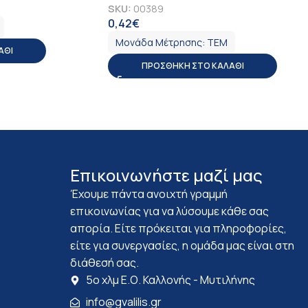
SKU:
00389
0,42
€
ΦΠΑ
Μονάδα Μέτρησης:
ΤΕΜ
ΆΘΙ
ΠΡΟΣΘΉΚΗ ΣΤΟ ΚΑΛΆΘΙ
Επικοινωνήστε μαζί μας
Έχουμε πάντα ανοιχτή γραμμή
επικοινωνίας για να λύσουμε κάθε σας
απορία. Είτε πρόκειται για πληροφορίες,
είτε για συνεργασίες, η ομάδα μας είναι στη
διάθεσή σας.
5ο χλμ Ε.Ο. Καλλονής - Μυτιλήνης
info@gvalilis.gr