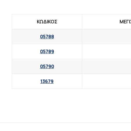
ΚΩΔΙΚΟΣ
ΜΕΓ
05788
05789
05790
13679