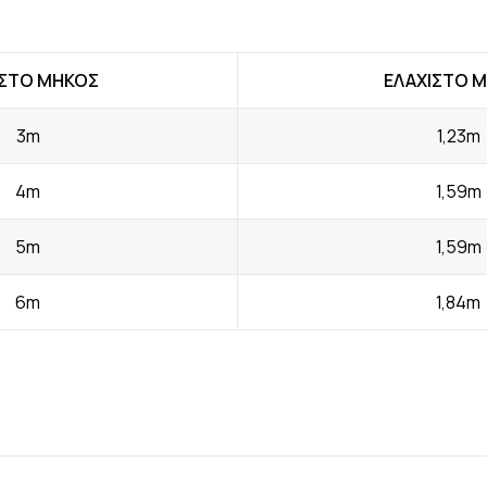
ΙΣΤΟ ΜΗΚΟΣ
ΕΛΑΧΙΣΤΟ 
3m
1,23m
4m
1,59m
5m
1,59m
6m
1,84m