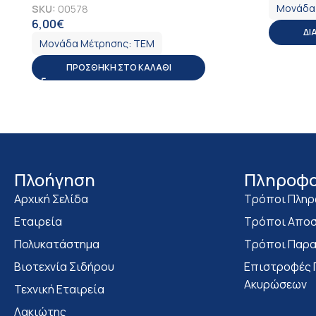
Μονάδα
SKU:
00578
6,00
€
ΦΠΑ
ΔΙ
Μονάδα Μέτρησης:
ΤΕΜ
ΠΡΟΣΘΉΚΗ ΣΤΟ ΚΑΛΆΘΙ
Πλοήγηση
Πληροφο
Αρχική Σελίδα
Τρόποι Πλη
Εταιρεία
Τρόποι Αποσ
Πολυκατάστημα
Τρόποι Παρα
Bιοτεχνία Σιδήρου
Επιστροφές 
Ακυρώσεων
Τεχνική Εταιρεία
Λακιώτης