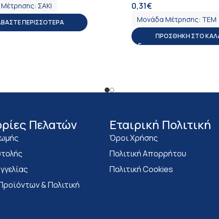
0,31
€
 Μέτρησης:
ΣΑΚΙ
ΦΠΑ
Μονάδα Μέτρησης:
ΤΕΜ
ΑΒΆΣΤΕ ΠΕΡΙΣΣΌΤΕΡΑ
ΠΡΟΣΘΉΚΗ ΣΤΟ ΚΑΛ
ρίες Πελατών
Eταιρική Πολιτική
ρωμής
Όροι Χρήσης
τολής
Πολιτική Απορρήτου
γγελίας
Πολιτική Cookies
Προϊόντων & Πολιτική