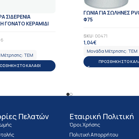
ΓΩΝΙΑ ΓΙΑ ΣΩΛΗΝΕΣ PV
Α ΣΙΔΕΡΕΝΙΑ
Φ75
Η ΓΟΝΑΤΟ ΚΕΡΑΜΙΔΙ
SKU:
00471
16
1,04
€
ΦΠΑ
Α
Μονάδα Μέτρησης:
ΤΕΜ
 Μέτρησης:
ΤΕΜ
ΠΡΟΣΘΉΚΗ ΣΤΟ ΚΑΛ
ΟΣΘΉΚΗ ΣΤΟ ΚΑΛΆΘΙ
ρίες Πελατών
Eταιρική Πολιτική
ρωμής
Όροι Χρήσης
τολής
Πολιτική Απορρήτου