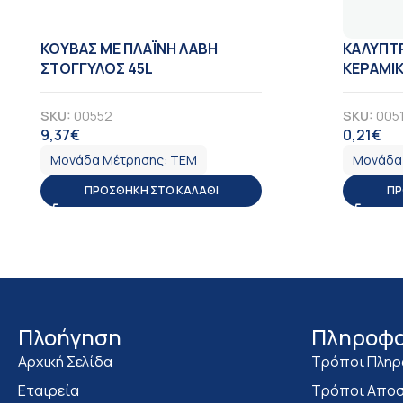
KOYBAΣ ΜΕ ΠΛΑΪΝΗ ΛΑΒΗ
ΚΑΛΥΠΤΡ
ΣΤΟΓΓΥΛΟΣ 45L
ΚΕΡΑΜΙΚ
SKU:
00552
SKU:
005
9,37
€
0,21
€
ΦΠΑ
ΦΠ
Μονάδα Μέτρησης:
ΤΕΜ
Μονάδα
ΠΡΟΣΘΉΚΗ ΣΤΟ ΚΑΛΆΘΙ
ΠΡ
Πλοήγηση
Πληροφο
Αρχική Σελίδα
Τρόποι Πλη
Εταιρεία
Τρόποι Αποσ