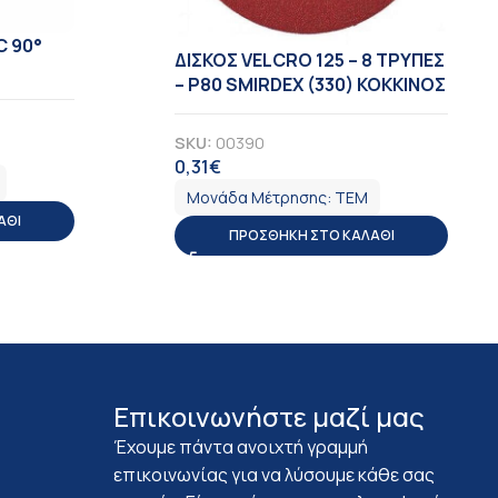
C 90°
ΔΙΣΚΟΣ VELCRO 125 – 8 TΡΥΠΕΣ
– Ρ80 SMIRDEX (330) ΚΟΚΚΙΝΟΣ
SKU:
00390
0,31
€
ΦΠΑ
Μονάδα Μέτρησης:
ΤΕΜ
ΆΘΙ
ΠΡΟΣΘΉΚΗ ΣΤΟ ΚΑΛΆΘΙ
Επικοινωνήστε μαζί μας
Έχουμε πάντα ανοιχτή γραμμή
επικοινωνίας για να λύσουμε κάθε σας