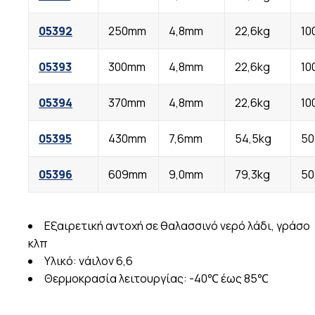
05392
250mm
4,8mm
22,6kg
10
05393
300mm
4,8mm
22,6kg
10
05394
370mm
4,8mm
22,6kg
10
05395
430mm
7,6mm
54,5kg
50
05396
609mm
9,0mm
79,3kg
50
Εξαιρετική αντοχή σε θαλασσινό νερό λάδι, γράσο
κλπ
Υλικό: νάιλον 6,6
Θερμοκρασία λειτουργίας: -40℃ έως 85℃