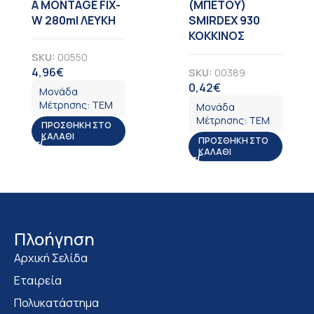
Α MONTAGE FIX-
(ΜΠΕΤΟΥ)
W 280ml ΛΕΥΚΗ
SMIRDEX 930
ΚΟΚΚΙΝΟΣ
SKU:
00550
4,96
€
SKU:
00389
ΦΠΑ
0,42
€
ΦΠΑ
Μονάδα
Μέτρησης:
ΤΕΜ
Μονάδα
Μέτρησης:
ΤΕΜ
ΠΡΟΣΘΉΚΗ ΣΤΟ
ΚΑΛΆΘΙ
ΠΡΟΣΘΉΚΗ ΣΤΟ
ΚΑΛΆΘΙ
Πλοήγηση
Αρχική Σελίδα
Εταιρεία
Πολυκατάστημα