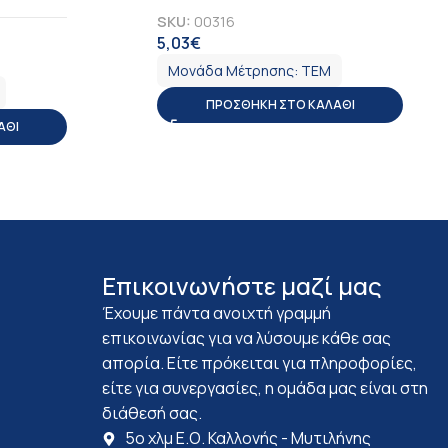
SKU:
00316
5,03
€
ΦΠΑ
Μονάδα Μέτρησης:
ΤΕΜ
ΠΡΟΣΘΉΚΗ ΣΤΟ ΚΑΛΆΘΙ
ΆΘΙ
Επικοινωνήστε μαζί μας
Έχουμε πάντα ανοιχτή γραμμή
επικοινωνίας για να λύσουμε κάθε σας
απορία. Είτε πρόκειται για πληροφορίες,
είτε για συνεργασίες, η ομάδα μας είναι στη
διάθεσή σας.
5ο χλμ Ε.Ο. Καλλονής - Μυτιλήνης