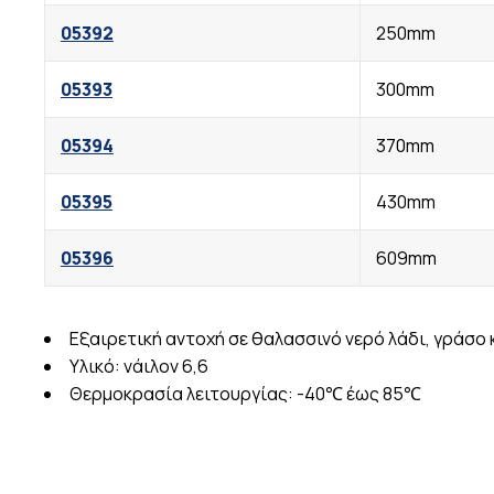
05392
250mm
05393
300mm
05394
370mm
05395
430mm
05396
609mm
Εξαιρετική αντοχή σε θαλασσινό νερό λάδι, γράσο 
Υλικό: νάιλον 6,6
Θερμοκρασία λειτουργίας: -40℃ έως 85℃