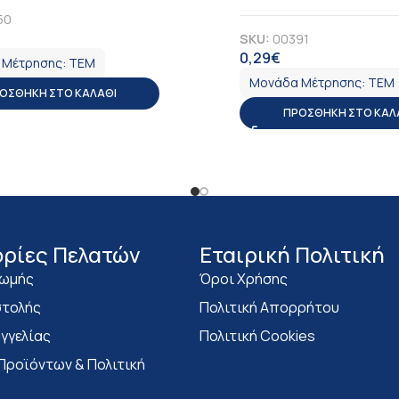
50
SKU:
00391
ΠΑ
0,29
€
ΦΠΑ
 Μέτρησης:
ΤΕΜ
Μονάδα Μέτρησης:
ΤΕΜ
ΟΣΘΉΚΗ ΣΤΟ ΚΑΛΆΘΙ
ΠΡΟΣΘΉΚΗ ΣΤΟ ΚΑΛ
ρίες Πελατών
Eταιρική Πολιτική
ρωμής
Όροι Χρήσης
τολής
Πολιτική Απορρήτου
γγελίας
Πολιτική Cookies
Προϊόντων & Πολιτική