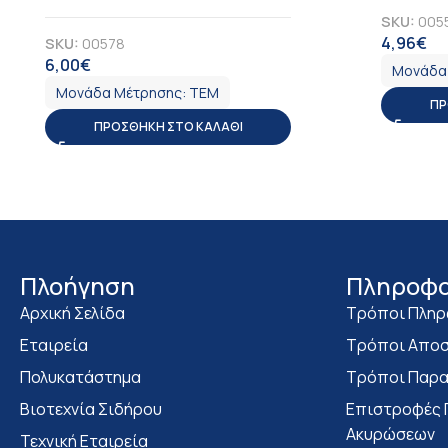
SKU:
005
4,96
€
SKU:
00578
Φ
6,00
€
ΦΠΑ
Μονάδα
Μονάδα Μέτρησης:
ΤΕΜ
ΠΡ
ΠΡΟΣΘΉΚΗ ΣΤΟ ΚΑΛΆΘΙ
Πλοήγηση
Πληροφο
Αρχική Σελίδα
Τρόποι Πλη
Εταιρεία
Τρόποι Αποσ
Πολυκατάστημα
Τρόποι Παρα
Bιοτεχνία Σιδήρου
Επιστροφές 
Ακυρώσεων
Τεχνική Εταιρεία