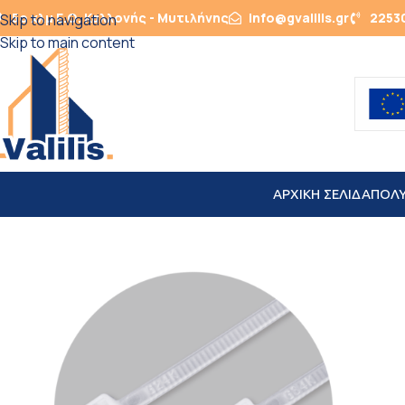
5ο χλμ Ε.Ο. Καλλονής - Μυτιλήνης
info@gvalilis.gr
2253
Skip to navigation
Skip to main content
ΑΡΧΙΚΗ ΣΕΛΙΔΑ
ΠΟΛ