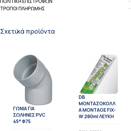
ΠΟΛΙΤΙΚΗ ΕΠΙΣΤΡΟΦΩΝ
ΤΡΟΠΟΙ ΠΛΗΡΩΜΗΣ
Σχετικά προϊόντα
DB
ΜΟΝΤΑΖΟΚΟΛΛ
ΓΩΝΙΑ ΓΙΑ
Α MONTAGE FIX-
ΣΩΛΗΝΕΣ PVC
W 280ml ΛΕΥΚΗ
45° Φ75