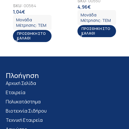
SKU:
00550
SKU:
00584
4,96
€
ΦΠΑ
1,04
€
ΦΠΑ
Μονάδα
Μονάδα
Μέτρησης:
ΤΕΜ
Μέτρησης:
ΤΕΜ
ΠΡΟΣΘΉΚΗ ΣΤΟ
ΚΑΛΆΘΙ
ΠΡΟΣΘΉΚΗ ΣΤΟ
ΚΑΛΆΘΙ
Πλοήγηση
Αρχική Σελίδα
Εταιρεία
Πολυκατάστημα
Bιοτεχνία Σιδήρου
Τεχνική Εταιρεία