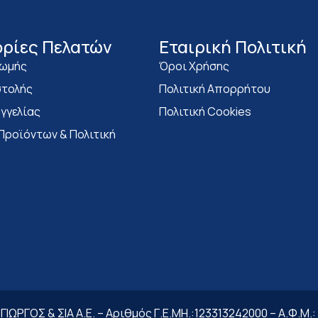
ρίες Πελατών
Eταιρική Πολιτική
ρωμής
Όροι Χρήσης
τολής
Πολιτική Απορρήτου
γγελίας
Πολιτική Cookies
Προϊόντων & Πολιτική
ΙΩΡΓΟΣ & ΣΙΑ Α.Ε. – Αριθμός Γ.Ε.ΜΗ.:123313242000 – Α.Φ.Μ.: