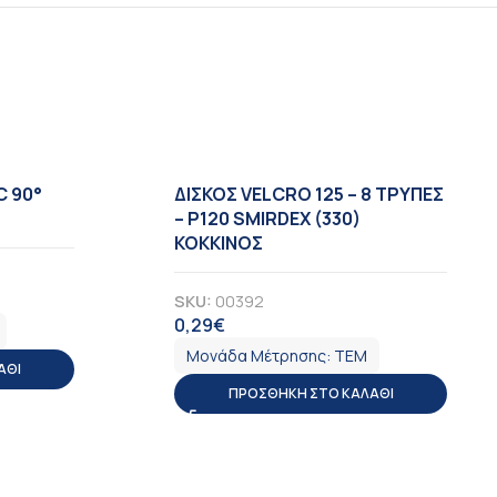
C 90°
ΔΙΣΚΟΣ VELCRO 125 – 8 TΡΥΠΕΣ
– Ρ120 SMIRDEX (330)
ΚΟΚΚΙΝΟΣ
SKU:
00392
0,29
€
ΦΠΑ
Μονάδα Μέτρησης:
ΤΕΜ
ΆΘΙ
ΠΡΟΣΘΉΚΗ ΣΤΟ ΚΑΛΆΘΙ