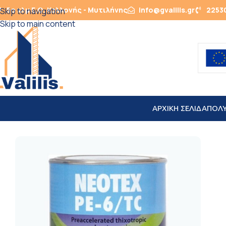
5ο χλμ Ε.Ο. Καλλονής - Μυτιλήνης
info@gvalilis.gr
2253
Skip to navigation
Skip to main content
ΑΡΧΙΚΗ ΣΕΛΙΔΑ
ΠΟΛ