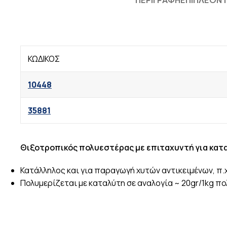
ΠΕΡΙΓΡΑΦΉ
ΕΠΙΠΛΈΟΝ
ΚΩΔΙΚΟΣ
10448
35881
Θιξοτροπικός πολυεστέρας με επιταχυντή για κατα
Κατάλληλος και για παραγωγή χυτών αντικειμένων, π.χ
Πολυμερίζεται με καταλύτη σε αναλογία ~ 20gr/1kg π