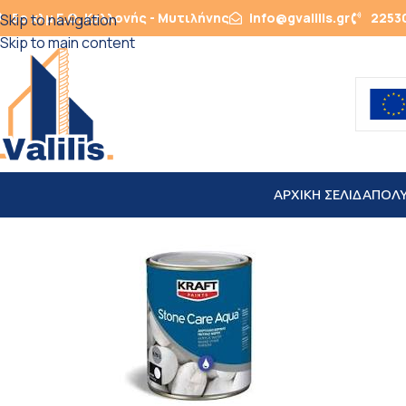
5ο χλμ Ε.Ο. Καλλονής - Μυτιλήνης
info@gvalilis.gr
2253
Skip to navigation
Skip to main content
ΑΡΧΙΚΗ ΣΕΛΙΔΑ
ΠΟΛ