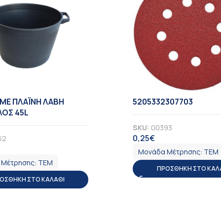
ΜΕ ΠΛΑΪΝΗ ΛΑΒΗ
5205332307703
ΛΟΣ 45L
SKU:
00393
0,25
€
52
ΦΠΑ
Α
Μονάδα Μέτρησης:
ΤΕΜ
 Μέτρησης:
ΤΕΜ
ΠΡΟΣΘΉΚΗ ΣΤΟ ΚΑΛ
ΟΣΘΉΚΗ ΣΤΟ ΚΑΛΆΘΙ