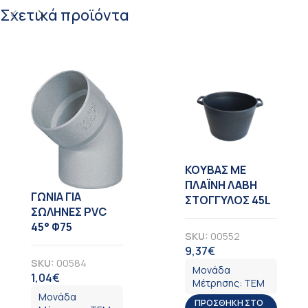
Σχετικά προϊόντα
KOYBAΣ ΜΕ
ΠΛΑΪΝΗ ΛΑΒΗ
ΓΩΝΙΑ ΓΙΑ
ΣΤΟΓΓΥΛΟΣ 45L
ΣΩΛΗΝΕΣ PVC
45° Φ75
SKU:
00552
9,37
€
ΦΠΑ
SKU:
00584
Μονάδα
1,04
€
ΦΠΑ
Μέτρησης:
ΤΕΜ
Μονάδα
ΠΡΟΣΘΉΚΗ ΣΤΟ