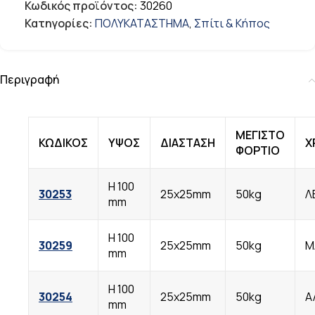
Κωδικός προϊόντος:
30260
Κατηγορίες:
ΠΟΛΥΚΑΤΑΣΤΗΜΑ
,
Σπίτι & Κήπος
Περιγραφή
ΜΕΓΙΣΤΟ
ΚΩΔΙΚΟΣ
ΥΨΟΣ
ΔΙΑΣΤΑΣΗ
Χ
ΦΟΡΤΙΟ
Η 100
30253
25x25mm
50kg
Λ
mm
Η 100
30259
25x25mm
50kg
Μ
mm
Η 100
30254
25x25mm
50kg
Α
mm