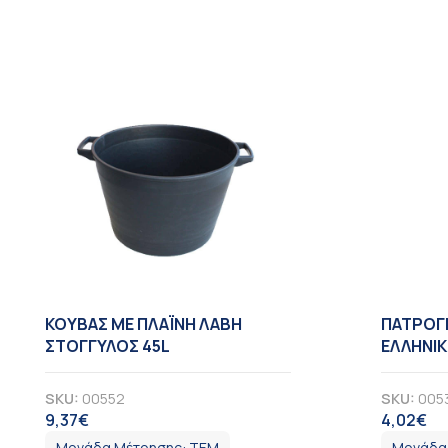
KOYBAΣ ΜΕ ΠΛΑΪΝΗ ΛΑΒΗ
ΠΑΤΡΟΓ
ΣΤΟΓΓΥΛΟΣ 45L
ΕΛΛΗΝΙΚΗ
SKU:
00552
SKU:
005
9,37
€
4,02
€
ΦΠΑ
Φ
Μονάδα Μέτρησης:
ΤΕΜ
Μονάδα