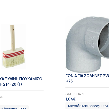
ΓΩΝΙΑ ΓΙΑ ΣΩΛΗΝΕΣ PV
ΚΑ ΞΥΛΙΝΗ ΠΟΥΚΑΜΙΣΟ
Φ75
 214-20 (1)
SKU:
00471
36
1,04
€
ΦΠΑ
ΠΑ
Μονάδα Μέτρησης:
ΤΕΜ
 Μέτρησης:
ΤΕΜ