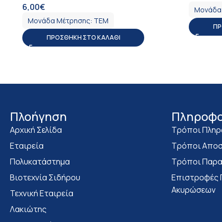
6,00
€
ΦΠΑ
Μονάδα
Μονάδα Μέτρησης:
ΤΕΜ
ΠΡ
ΠΡΟΣΘΉΚΗ ΣΤΟ ΚΑΛΆΘΙ
Πλοήγηση
Πληροφο
Αρχική Σελίδα
Τρόποι Πλη
Εταιρεία
Τρόποι Αποσ
Πολυκατάστημα
Τρόποι Παρα
Bιοτεχνία Σιδήρου
Επιστροφές 
Ακυρώσεων
Τεχνική Εταιρεία
Λακιώτης