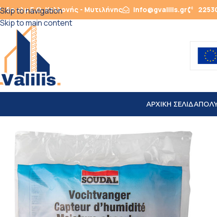
5ο χλμ Ε.Ο. Καλλονής - Μυτιλήνης
info@gvalilis.gr
2253
Skip to navigation
Skip to main content
ΑΡΧΙΚΗ ΣΕΛΙΔΑ
ΠΟΛ