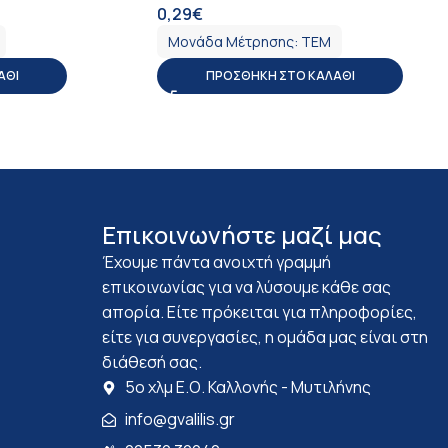
0,29
€
ΦΠΑ
Μονάδα Μέτρησης:
ΤΕΜ
ΆΘΙ
ΠΡΟΣΘΉΚΗ ΣΤΟ ΚΑΛΆΘΙ
Επικοινωνήστε μαζί μας
Έχουμε πάντα ανοιχτή γραμμή
επικοινωνίας για να λύσουμε κάθε σας
απορία. Είτε πρόκειται για πληροφορίες,
είτε για συνεργασίες, η ομάδα μας είναι στη
διάθεσή σας.
5ο χλμ Ε.Ο. Καλλονής - Μυτιλήνης
info@gvalilis.gr