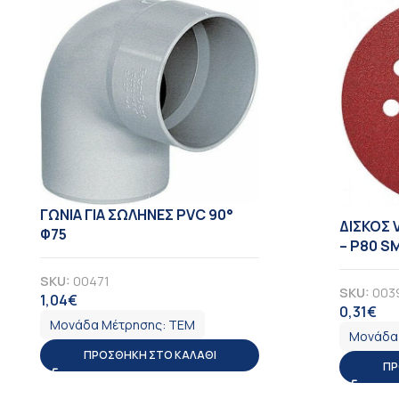
ΓΩΝΙΑ ΓΙΑ ΣΩΛΗΝΕΣ PVC 90°
ΔΙΣΚΟΣ 
Φ75
– Ρ80 S
SKU:
00471
SKU:
003
1,04
€
ΦΠΑ
0,31
€
ΦΠ
Μονάδα Μέτρησης:
ΤΕΜ
Μονάδα
ΠΡΟΣΘΉΚΗ ΣΤΟ ΚΑΛΆΘΙ
ΠΡ