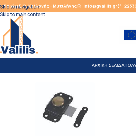
5ο χλμ Ε.Ο. Καλλονής - Μυτιλήνης
info@gvalilis.gr
2253
Skip to navigation
Skip to main content
ΑΡΧΙΚΗ ΣΕΛΙΔΑ
ΠΟΛ