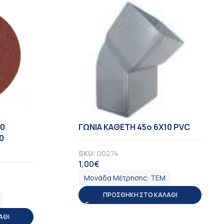
50
ΓΩΝΙΑ ΚΑΘΕΤΗ 45ο 6Χ10 PVC
0
SKU:
00274
1,00
€
ΦΠΑ
Μονάδα Μέτρησης:
ΤΕΜ
ΠΡΟΣΘΉΚΗ ΣΤΟ ΚΑΛΆΘΙ
ΆΘΙ