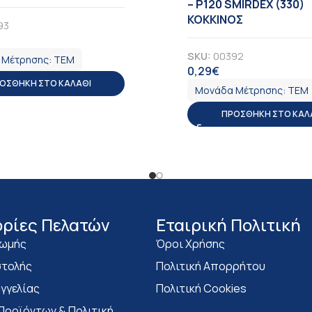
– Ρ120 SMIRDEX (330)
ΚΟΚΚΙΝΟΣ
93
Α
SKU:
00392
 Μέτρησης:
ΤΕΜ
0,29
€
ΦΠΑ
ΟΣΘΉΚΗ ΣΤΟ ΚΑΛΆΘΙ
Μονάδα Μέτρησης:
ΤΕΜ
ΠΡΟΣΘΉΚΗ ΣΤΟ ΚΑΛ
ρίες Πελατών
Eταιρική Πολιτική
ρωμής
Όροι Χρήσης
τολής
Πολιτική Απορρήτου
γγελίας
Πολιτική Cookies
Προϊόντων & Πολιτική