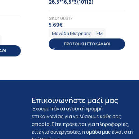
26,5*16,5*3(10112)
SKU:
00317
5,69
€
ΦΠΑ
Μονάδα Μέτρησης:
ΤΕΜ
ΠΡΟΣΘΉΚΗ ΣΤΟ ΚΑΛΆΘΙ
ΆΘΙ
Επικοινωνήστε μαζί μας
Έχουμε πάντα ανοιχτή γραμμή
επικοινωνίας για να λύσουμε κάθε σας
απορία. Είτε πρόκειται για πληροφορίες,
είτε για συνεργασίες, η ομάδα μας είναι στη