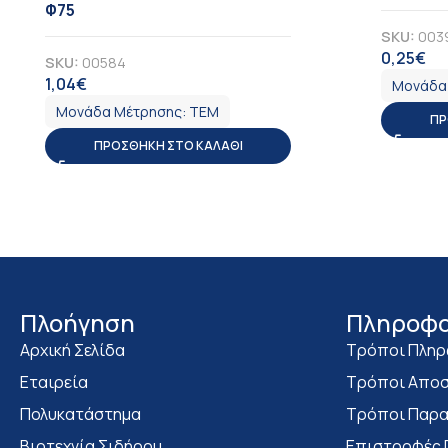
Φ75
SKU:
003
0,25
€
ΦΠ
SKU:
00584
1,04
€
ΦΠΑ
Μονάδα
Μονάδα Μέτρησης:
ΤΕΜ
ΠΡ
ΠΡΟΣΘΉΚΗ ΣΤΟ ΚΑΛΆΘΙ
Πλοήγηση
Πληροφο
Αρχική Σελίδα
Τρόποι Πλη
Εταιρεία
Τρόποι Αποσ
Πολυκατάστημα
Τρόποι Παρα
Bιοτεχνία Σιδήρου
Επιστροφές 