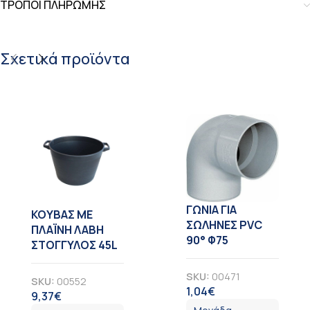
ΤΡΟΠΟΙ ΠΛΗΡΩΜΗΣ
Σχετικά προϊόντα
ΓΩΝΙΑ ΓΙΑ
KOYBAΣ ΜΕ
ΣΩΛΗΝΕΣ PVC
ΠΛΑΪΝΗ ΛΑΒΗ
90° Φ75
ΣΤΟΓΓΥΛΟΣ 45L
SKU:
00471
SKU:
00552
1,04
€
ΦΠΑ
9,37
€
ΦΠΑ