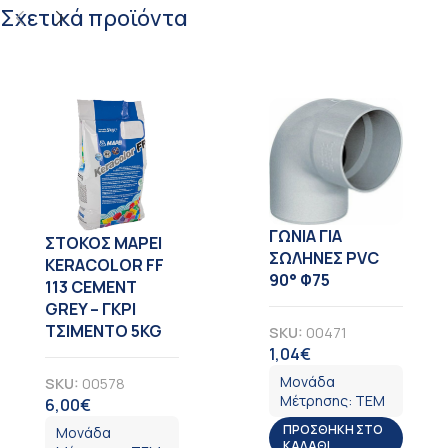
Σχετικά προϊόντα
ΓΩΝΙΑ ΓΙΑ
ΣΤΟΚΟΣ MAPEI
ΣΩΛΗΝΕΣ PVC
KERACOLOR FF
90° Φ75
113 CEMENT
GREY – ΓΚΡΙ
ΤΣΙΜΕΝΤΟ 5KG
SKU:
00471
1,04
€
ΦΠΑ
Μονάδα
SKU:
00578
Μέτρησης:
ΤΕΜ
6,00
€
ΦΠΑ
ΠΡΟΣΘΉΚΗ ΣΤΟ
Μονάδα
ΚΑΛΆΘΙ