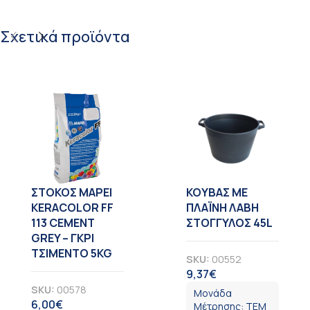
Σχετικά προϊόντα
ΣΤΟΚΟΣ MAPEI
KOYBAΣ ΜΕ
KERACOLOR FF
ΠΛΑΪΝΗ ΛΑΒΗ
113 CEMENT
ΣΤΟΓΓΥΛΟΣ 45L
GREY – ΓΚΡΙ
ΤΣΙΜΕΝΤΟ 5KG
SKU:
00552
9,37
€
ΦΠΑ
SKU:
00578
Μονάδα
6,00
€
ΦΠΑ
Μέτρησης:
ΤΕΜ