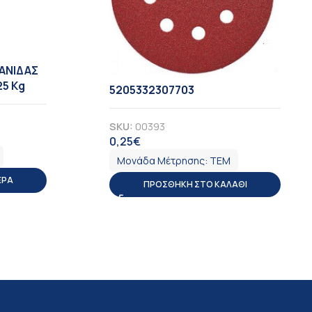
ΑΝΙΔΑΣ
25 Kg
5205332307703
SKU:
00393
0,25
€
ΦΠΑ
Μονάδα Μέτρησης:
ΤΕΜ
ΕΡΑ
ΠΡΟΣΘΉΚΗ ΣΤΟ ΚΑΛΆΘΙ