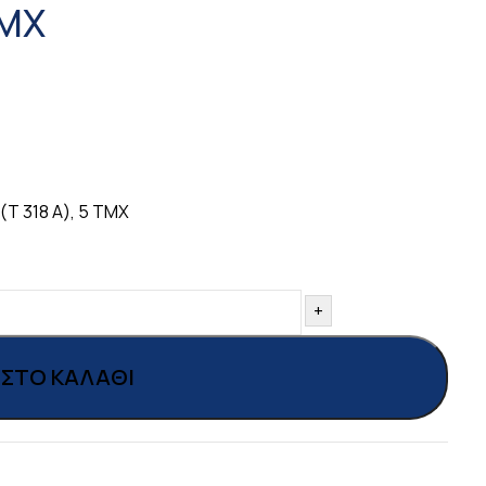
ΤMX
T 318 A), 5 ΤMX
+
ΣΤΟ ΚΑΛΆΘΙ