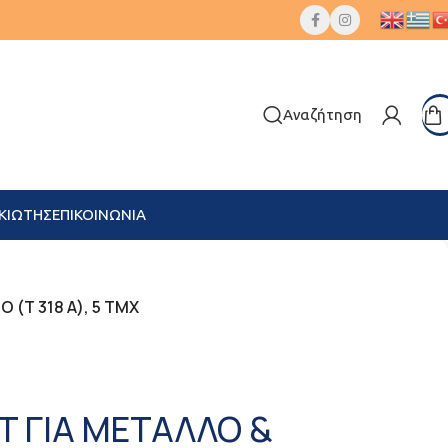
Αναζήτηση
ΚΙΩΤΗΣ
ΕΠΙΚΟΙΝΩΝΙΑ
(T 318 A), 5 ΤMX
T ΓΙΑ ΜΕΤΑΛΛΟ &