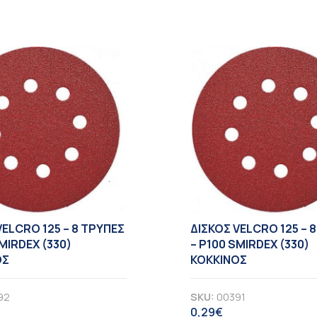
VELCRO 125 – 8 TΡΥΠΕΣ
ΔΙΣΚΟΣ VELCRO 125 – 
SMIRDEX (330)
– Ρ100 SMIRDEX (330)
ΟΣ
ΚΟΚΚΙΝΟΣ
92
SKU:
00391
0,29
€
ΠΑ
ΦΠΑ