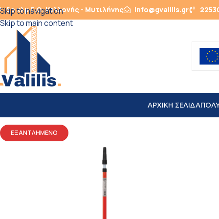
5ο χλμ Ε.Ο. Καλλονής - Μυτιλήνης
info@gvalilis.gr
2253
Skip to navigation
Skip to main content
ΑΡΧΙΚΗ ΣΕΛΙΔΑ
ΠΟΛ
ΕΞΑΝΤΛΗΜΕΝΟ