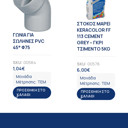
ΣΤΟΚΟΣ MAPEI
KERACOLOR FF
ΓΩΝΙΑ ΓΙΑ
113 CEMENT
ΣΩΛΗΝΕΣ PVC
GREY – ΓΚΡΙ
45° Φ75
ΤΣΙΜΕΝΤΟ 5KG
SKU:
00584
SKU:
00578
1,04
€
ΦΠΑ
6,00
€
ΦΠΑ
Μονάδα
Μονάδα
Μέτρησης:
ΤΕΜ
Μέτρησης:
ΤΕΜ
ΠΡΟΣΘΉΚΗ ΣΤΟ
ΠΡΟΣΘΉΚΗ ΣΤΟ
ΚΑΛΆΘΙ
ΚΑΛΆΘΙ