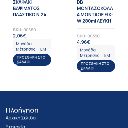
ΣΚΑΦΑΚΙ
DB
ΒΑΨΙΜΑΤΟΣ
ΜΟΝΤΑΖΟΚΟΛΛ
ΠΛΑΣΤΙΚΟ Ν.24
Α MONTAGE FIX-
W 280ml ΛΕΥΚΗ
SKU:
00560
2,06
€
SKU:
00550
ΦΠΑ
4,96
€
ΦΠΑ
Μονάδα
Μέτρησης:
ΤΕΜ
Μονάδα
Μέτρησης:
ΤΕΜ
ΠΡΟΣΘΉΚΗ ΣΤΟ
ΚΑΛΆΘΙ
ΠΡΟΣΘΉΚΗ ΣΤΟ
ΚΑΛΆΘΙ
Πλοήγηση
Αρχική Σελίδα
Εταιρεία