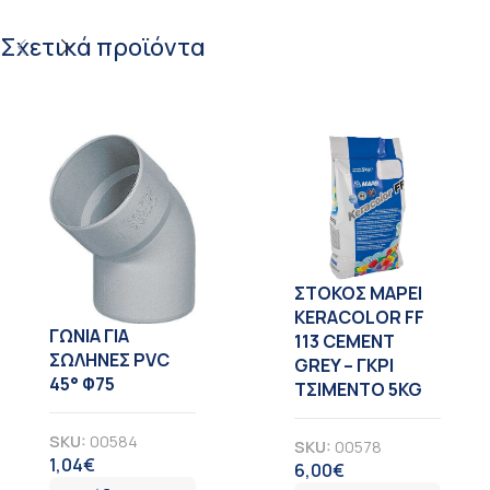
Σχετικά προϊόντα
ΣΤΟΚΟΣ MAPEI
KERACOLOR FF
ΓΩΝΙΑ ΓΙΑ
113 CEMENT
ΣΩΛΗΝΕΣ PVC
GREY – ΓΚΡΙ
45° Φ75
ΤΣΙΜΕΝΤΟ 5KG
SKU:
00584
SKU:
00578
1,04
€
ΦΠΑ
6,00
€
ΦΠΑ