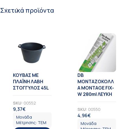
Σχετικά προϊόντα
KOYBAΣ ΜΕ
DB
ΠΛΑΪΝΗ ΛΑΒΗ
ΜΟΝΤΑΖΟΚΟΛΛ
ΣΤΟΓΓΥΛΟΣ 45L
Α MONTAGE FIX-
W 280ml ΛΕΥΚΗ
SKU:
00552
9,37
€
SKU:
00550
ΦΠΑ
4,96
€
ΦΠΑ
Μονάδα
Μέτρησης:
ΤΕΜ
Μονάδα
Μέτρησης:
ΤΕΜ