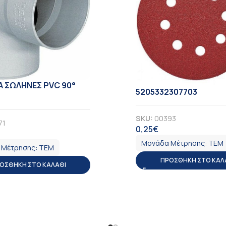
ΙΑ ΣΩΛΗΝΕΣ PVC 90°
5205332307703
SKU:
00393
71
0,25
€
ΦΠΑ
Α
Μονάδα Μέτρησης:
ΤΕΜ
 Μέτρησης:
ΤΕΜ
ΠΡΟΣΘΉΚΗ ΣΤΟ ΚΑΛ
ΟΣΘΉΚΗ ΣΤΟ ΚΑΛΆΘΙ