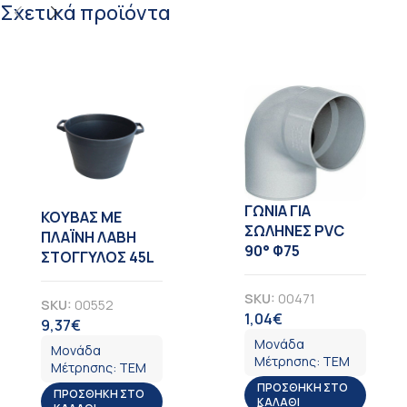
Σχετικά προϊόντα
ΓΩΝΙΑ ΓΙΑ
KOYBAΣ ΜΕ
ΣΩΛΗΝΕΣ PVC
ΠΛΑΪΝΗ ΛΑΒΗ
90° Φ75
ΣΤΟΓΓΥΛΟΣ 45L
SKU:
00471
SKU:
00552
1,04
€
ΦΠΑ
9,37
€
ΦΠΑ
Μονάδα
Μονάδα
Μέτρησης:
ΤΕΜ
Μέτρησης:
ΤΕΜ
ΠΡΟΣΘΉΚΗ ΣΤΟ
ΠΡΟΣΘΉΚΗ ΣΤΟ
ΚΑΛΆΘΙ