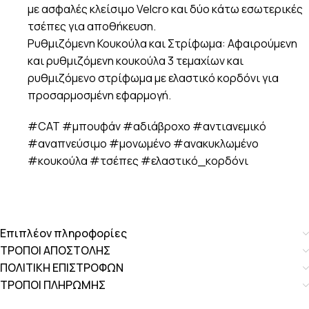
με ασφαλές κλείσιμο Velcro και δύο κάτω εσωτερικές
τσέπες για αποθήκευση.
Ρυθμιζόμενη Κουκούλα και Στρίφωμα: Αφαιρούμενη
και ρυθμιζόμενη κουκούλα 3 τεμαχίων και
ρυθμιζόμενο στρίφωμα με ελαστικό κορδόνι για
προσαρμοσμένη εφαρμογή.
#CAT #μπουφάν #αδιάβροχο #αντιανεμικό
#αναπνεύσιμο #μονωμένο #ανακυκλωμένο
#κουκούλα #τσέπες #ελαστικό_κορδόνι
Επιπλέον πληροφορίες
ΤΡΟΠΟΙ ΑΠΟΣΤΟΛΗΣ
ΠΟΛΙΤΙΚΗ ΕΠΙΣΤΡΟΦΩΝ
ΤΡΟΠΟΙ ΠΛΗΡΩΜΗΣ