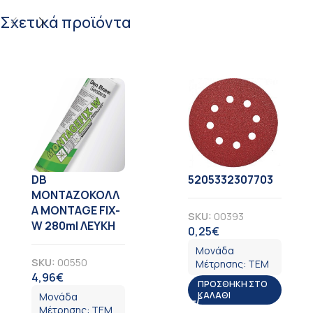
Σχετικά προϊόντα
DB
5205332307703
ΜΟΝΤΑΖΟΚΟΛΛ
Α MONTAGE FIX-
SKU:
00393
W 280ml ΛΕΥΚΗ
0,25
€
ΦΠΑ
Μονάδα
SKU:
00550
Μέτρησης:
ΤΕΜ
4,96
€
ΦΠΑ
ΠΡΟΣΘΉΚΗ ΣΤΟ
ΚΑΛΆΘΙ
Μονάδα
Μέτρησης:
ΤΕΜ