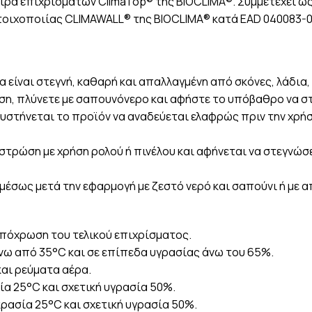
ρά επιχρισμάτων ClimaTop® της BIOCLIMA®. Συμμετέχει ω
οιχοποιίας CLIMAWALL® της BIOCLIMA® κατά EAD 040083-0
α είναι στεγνή, καθαρή και απαλλαγμένη από σκόνες, λάδια,
ανση, πλύνετε με σαπουνόνερο και αφήστε το υπόβαθρο να σ
υστήνεται το προϊόν να αναδεύεται ελαφρώς πριν την χρήση
στρώση με χρήση ρολού ή πινέλου και αφήνεται να στεγνώσ
μέσως μετά την εφαρμογή με ζεστό νερό και σαπούνι ή με 
απόχρωση του τελικού επιχρίσματος.
νω από 35°C και σε επίπεδα υγρασίας άνω του 65%.
και ρεύματα αέρα.
α 25°C και σχετική υγρασία 50%.
ασία 25°C και σχετική υγρασία 50%.