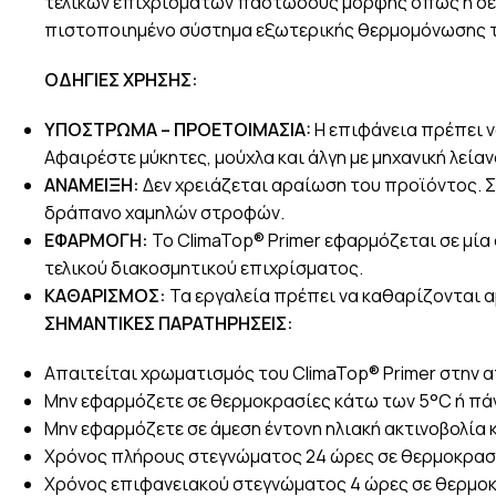
τελικών επιχρισμάτων παστώδους μορφής όπως η σει
πιστοποιημένο σύστημα εξωτερικής θερμομόνωσης τ
ΟΔΗΓΙΕΣ ΧΡΗΣΗΣ:
ΥΠΟΣΤΡΩΜΑ – ΠΡΟΕΤΟΙΜΑΣIA:
Η επιφάνεια πρέπει ν
Αφαιρέστε μύκητες, μούχλα και άλγη με μηχανική λεί
ΑΝΑΜΕΙΞΗ:
Δεν χρειάζεται αραίωση του προϊόντος. Σ
δράπανο χαμηλών στροφών.
ΕΦΑΡΜΟΓΗ:
Το ClimaTop® Primer εφαρμόζεται σε μία 
τελικού διακοσμητικού επιχρίσματος.
ΚΑΘΑΡΙΣΜΟΣ:
Τα εργαλεία πρέπει να καθαρίζονται α
ΣΗΜΑΝΤΙΚΕΣ ΠΑΡΑΤΗΡΗΣΕΙΣ:
Απαιτείται χρωματισμός του ClimaTop® Primer στην 
Μην εφαρμόζετε σε θερμοκρασίες κάτω των 5°C ή πά
Μην εφαρμόζετε σε άμεση έντονη ηλιακή ακτινοβολία 
Χρόνος πλήρους στεγνώματος 24 ώρες σε θερμοκρασί
Χρόνος επιφανειακού στεγνώματος 4 ώρες σε θερμοκρ