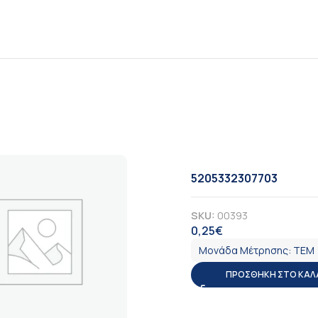
5205332307703
SKU:
00393
0,25
€
ΦΠΑ
Μονάδα Μέτρησης:
ΤΕΜ
ΠΡΟΣΘΉΚΗ ΣΤΟ ΚΑΛ