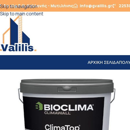
5ο χλμ Ε.Ο. Καλλονής - Μυτιλήνης
info@gvalilis.gr
2253
Skip to navigation
Skip to main content
ΑΡΧΙΚΗ ΣΕΛΙΔΑ
ΠΟΛ