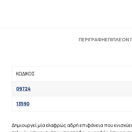
ΠΕΡΙΓΡΑΦΉ
ΕΠΙΠΛΈΟΝ
ΚΩΔΙΚΟΣ
09724
13590
Δημιουργεί μία ελαφρώς αδρή επιφάνεια που ενισχύε