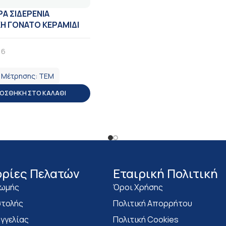
Α ΣΙΔΕΡΕΝΙΑ
Η ΓΟΝΑΤΟ ΚΕΡΑΜΙΔΙ
16
Α
 Μέτρησης:
ΤΕΜ
ΟΣΘΉΚΗ ΣΤΟ ΚΑΛΆΘΙ
ρίες Πελατών
Eταιρική Πολιτική
ρωμής
Όροι Χρήσης
τολής
Πολιτική Απορρήτου
γγελίας
Πολιτική Cookies