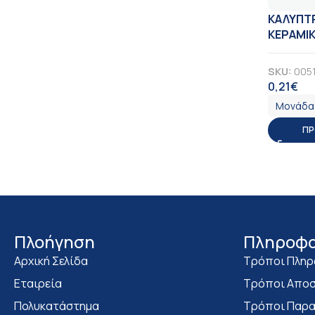
ΚΑΛΥΠΤΡ
ΚΕΡΑΜΙΚ
SKU:
005
0,21
€
ΦΠ
Μονάδα
ΠΡ
Πλοήγηση
Πληροφο
Αρχική Σελίδα
Τρόποι Πλη
Εταιρεία
Τρόποι Αποσ
Πολυκατάστημα
Τρόποι Παρα