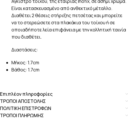
Άγκιστρο τοίχου, της εταιρίας Inofix, σε ασημί χρώμα.
Είναι κατασκευασμένο από ανθεκτικό μέταλλο.
Διαθέτει 2 θέσεις στήριξης πετσέτας και μπορείτε
να το στερεώσετε στα πλακάκια του τοίχου ή σε
οποιαδήποτε λεία επιφάνεια με την κολλητική ταινία
που διαθέτει.
Διαστάσεις:
Μήκος: 1.7cm
Βάθος: 1.7cm
Επιπλέον πληροφορίες
ΤΡΟΠΟΙ ΑΠΟΣΤΟΛΗΣ
ΠΟΛΙΤΙΚΗ ΕΠΙΣΤΡΟΦΩΝ
ΤΡΟΠΟΙ ΠΛΗΡΩΜΗΣ