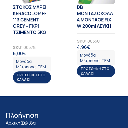
ΣΤΟΚΟΣ MAPEI
DB
KERACOLOR FF
ΜΟΝΤΑΖΟΚΟΛΛ
113 CEMENT
Α MONTAGE FIX-
GREY – ΓΚΡΙ
W 280ml ΛΕΥΚΗ
ΤΣΙΜΕΝΤΟ 5KG
SKU:
00550
4,96
€
SKU:
00578
ΦΠΑ
6,00
€
ΦΠΑ
Μονάδα
Μέτρησης:
ΤΕΜ
Μονάδα
Μέτρησης:
ΤΕΜ
ΠΡΟΣΘΉΚΗ ΣΤΟ
ΚΑΛΆΘΙ
ΠΡΟΣΘΉΚΗ ΣΤΟ
ΚΑΛΆΘΙ
Πλοήγηση
Αρχική Σελίδα