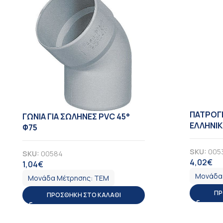
ΠΑΤΡΟΓ
ΓΩΝΙΑ ΓΙΑ ΣΩΛΗΝΕΣ PVC 45°
ΕΛΛΗΝΙΚΗ
Φ75
SKU:
005
SKU:
00584
4,02
€
Φ
1,04
€
ΦΠΑ
Μονάδα
Μονάδα Μέτρησης:
ΤΕΜ
ΠΡ
ΠΡΟΣΘΉΚΗ ΣΤΟ ΚΑΛΆΘΙ