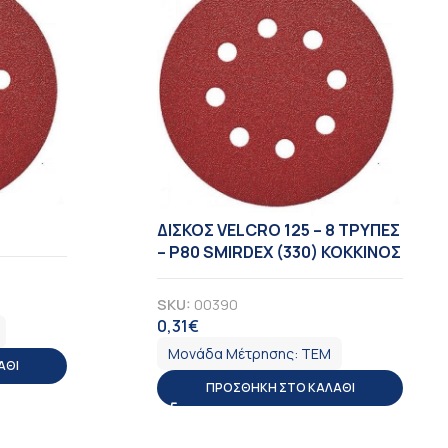
ΔΙΣΚΟΣ VELCRO 125 – 8 TΡΥΠΕΣ
– Ρ80 SMIRDEX (330) ΚΟΚΚΙΝΟΣ
SKU:
00390
0,31
€
ΦΠΑ
Μονάδα Μέτρησης:
ΤΕΜ
ΆΘΙ
ΠΡΟΣΘΉΚΗ ΣΤΟ ΚΑΛΆΘΙ