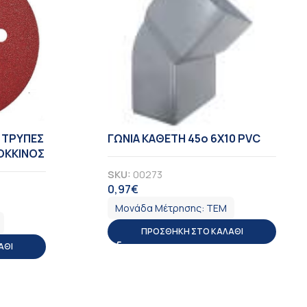
8 TΡΥΠΕΣ
ΓΩΝΙΑ ΚΑΘΕΤΗ 45ο 6Χ10 PVC
ΚΟΚΚΙΝΟΣ
SKU:
00273
0,97
€
ΦΠΑ
Μονάδα Μέτρησης:
ΤΕΜ
ΠΡΟΣΘΉΚΗ ΣΤΟ ΚΑΛΆΘΙ
ΆΘΙ