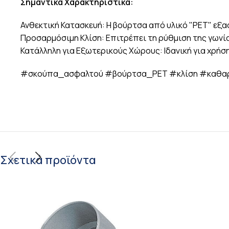
Σημαντικά Χαρακτηριστικά:
Ανθεκτική Κατασκευή: Η βούρτσα από υλικό "PET" εξα
Προσαρμόσιμη Κλίση: Επιτρέπει τη ρύθμιση της γωνί
Κατάλληλη για Εξωτερικούς Χώρους: Ιδανική για χρήσ
#σκούπα_ασφαλτού #βούρτσα_PET #κλίση #καθα
Σχετικά προϊόντα