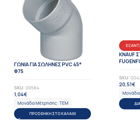
ΕΞΑΝΤ
KNAUF 
FUGENFU
ΓΩΝΙΑ ΓΙΑ ΣΩΛΗΝΕΣ PVC 45°
Φ75
SKU:
004
20,51
€
Φ
SKU:
00584
Μονάδα
1,04
€
ΦΠΑ
Μονάδα Μέτρησης:
ΤΕΜ
ΔΙ
ΠΡΟΣΘΉΚΗ ΣΤΟ ΚΑΛΆΘΙ