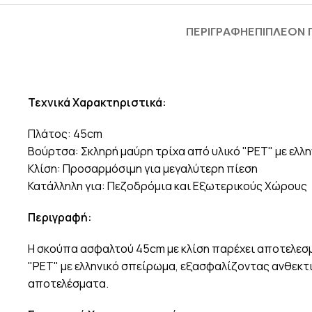
ΠΕΡΙΓΡΑΦΉ
ΕΠΙΠΛΈΟΝ
Τεχνικά Χαρακτηριστικά:
Πλάτος: 45cm
Βούρτσα: Σκληρή μαύρη τρίχα από υλικό "PET" με ελλ
Κλίση: Προσαρμόσιμη για μεγαλύτερη πίεση
Κατάλληλη για: Πεζοδρόμια και Εξωτερικούς Χώρους
Περιγραφή:
Η σκούπα ασφαλτού 45cm με κλίση παρέχει αποτελεσμ
"PET" με ελληνικό σπείρωμα, εξασφαλίζοντας ανθεκτ
αποτελέσματα.