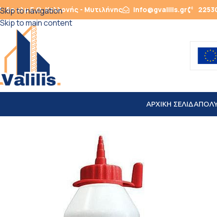
5ο χλμ Ε.Ο. Καλλονής - Μυτιλήνης
info@gvalilis.gr
2253
Skip to navigation
Skip to main content
ΑΡΧΙΚΗ ΣΕΛΙΔΑ
ΠΟΛ