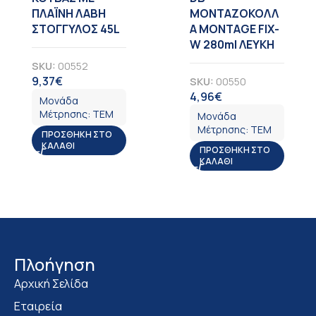
ΠΛΑΪΝΗ ΛΑΒΗ
ΜΟΝΤΑΖΟΚΟΛΛ
ΣΤΟΓΓΥΛΟΣ 45L
Α MONTAGE FIX-
W 280ml ΛΕΥΚΗ
SKU:
00552
9,37
€
SKU:
00550
ΦΠΑ
4,96
€
ΦΠΑ
Μονάδα
Μέτρησης:
ΤΕΜ
Μονάδα
Μέτρησης:
ΤΕΜ
ΠΡΟΣΘΉΚΗ ΣΤΟ
ΚΑΛΆΘΙ
ΠΡΟΣΘΉΚΗ ΣΤΟ
ΚΑΛΆΘΙ
Πλοήγηση
Αρχική Σελίδα
Εταιρεία