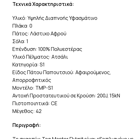
Τεχνικά Χαρακτηριστικά:
Υλικό: Υψηλής Διαπνοής Υφασμάτινο
Πλάκα: 0
Πάτος: Λάστιχο Αφρού
Σόλα: 1
Επένδυση: 100% Πολυεστέρας
Υλικό Πέλματος: Ατσάλι
Κατηγορία: S1
Είδος Πάτου Παπουτσιού: Αφαιρούμενος,
Απορροφητικός
Μοντέλο: TMP-S1
Αντοχή Προστατευτικού σε Κρούση: 200J, 15kN
Πιστοποιητικά: CE
Μέγεθος: 42
Περιγραφή:
Το σκαρπίνι Top Master Flyknit είναι εξοπλισμένο με