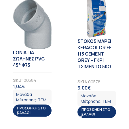
ΣΤΟΚΟΣ MAPEI
KERACOLOR FF
ΓΩΝΙΑ ΓΙΑ
113 CEMENT
ΣΩΛΗΝΕΣ PVC
GREY – ΓΚΡΙ
45° Φ75
ΤΣΙΜΕΝΤΟ 5KG
SKU:
00584
SKU:
00578
1,04
€
ΦΠΑ
6,00
€
ΦΠΑ
Μονάδα
Μονάδα
Μέτρησης:
ΤΕΜ
Μέτρησης:
ΤΕΜ
ΠΡΟΣΘΉΚΗ ΣΤΟ
ΠΡΟΣΘΉΚΗ ΣΤΟ
ΚΑΛΆΘΙ
ΚΑΛΆΘΙ