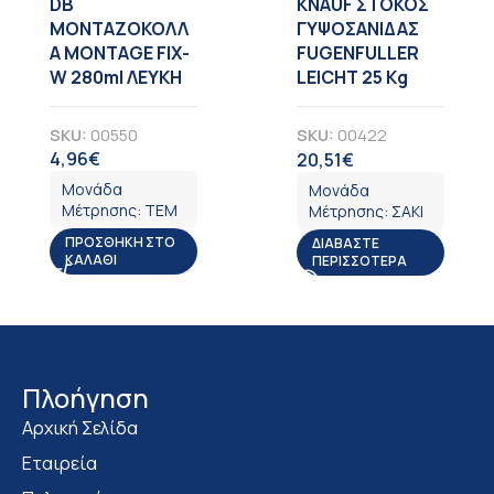
DB
KNAUF ΣΤΟΚΟΣ
ΜΟΝΤΑΖΟΚΟΛΛ
ΓΥΨΟΣΑΝΙΔΑΣ
Α MONTAGE FIX-
FUGENFULLER
W 280ml ΛΕΥΚΗ
LEICHT 25 Kg
SKU:
00550
SKU:
00422
4,96
€
20,51
€
ΦΠΑ
ΦΠΑ
Μονάδα
Μονάδα
Μέτρησης:
ΤΕΜ
Μέτρησης:
ΣΑΚΙ
ΠΡΟΣΘΉΚΗ ΣΤΟ
ΔΙΑΒΆΣΤΕ
ΚΑΛΆΘΙ
ΠΕΡΙΣΣΌΤΕΡΑ
Πλοήγηση
Αρχική Σελίδα
Εταιρεία