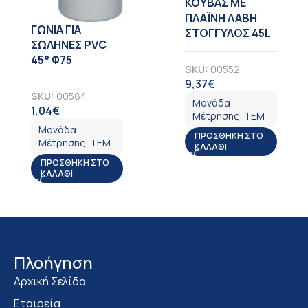
KOYBAΣ ΜΕ
ΠΛΑΪΝΗ ΛΑΒΗ
ΓΩΝΙΑ ΓΙΑ
ΣΤΟΓΓΥΛΟΣ 45L
ΣΩΛΗΝΕΣ PVC
45° Φ75
SKU:
00552
9,37
€
ΦΠΑ
SKU:
00584
Μονάδα
1,04
€
ΦΠΑ
Μέτρησης:
ΤΕΜ
Μονάδα
ΠΡΟΣΘΉΚΗ ΣΤΟ
Μέτρησης:
ΤΕΜ
ΚΑΛΆΘΙ
ΠΡΟΣΘΉΚΗ ΣΤΟ
ΚΑΛΆΘΙ
Πλοήγηση
Αρχική Σελίδα
Εταιρεία