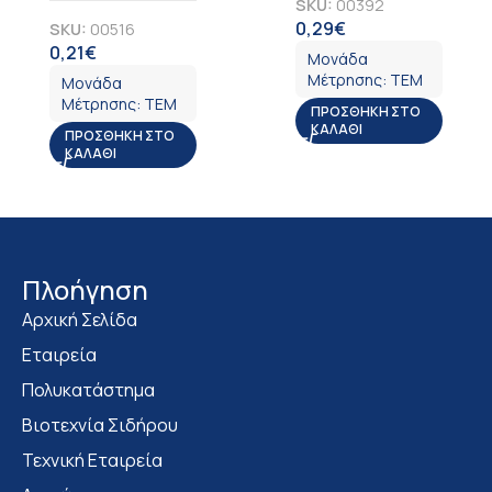
SKU:
00392
0,29
€
SKU:
00516
ΦΠΑ
0,21
€
ΦΠΑ
Μονάδα
Μέτρησης:
ΤΕΜ
Μονάδα
Μέτρησης:
ΤΕΜ
ΠΡΟΣΘΉΚΗ ΣΤΟ
ΚΑΛΆΘΙ
ΠΡΟΣΘΉΚΗ ΣΤΟ
ΚΑΛΆΘΙ
Πλοήγηση
Αρχική Σελίδα
Εταιρεία
Πολυκατάστημα
Bιοτεχνία Σιδήρου
Τεχνική Εταιρεία